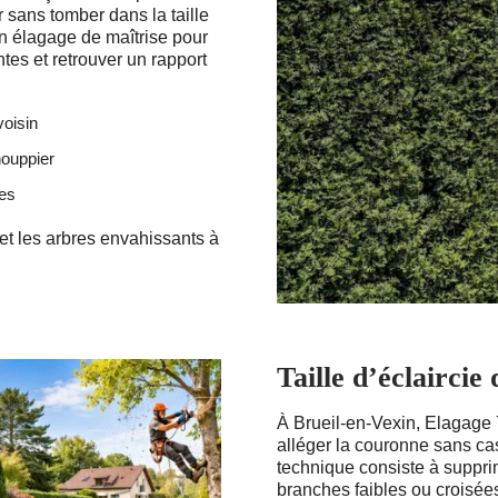
ir sans tomber dans la taille
n élagage de maîtrise pour
tes et retrouver un rapport
voisin
houppier
res
t les arbres envahissants à
Taille d’éclaircie
À Brueil-en-Vexin, Elagage 7
alléger la couronne sans cass
technique consiste à suppri
branches faibles ou croisées 