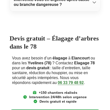
ou branche dangereuse ?
sanitaire ou une réduction ciblée. L’abattage n’est
proposé que si la stabilité est compromise ou si
Oui. Nous pouvons intervenir
sous 24/48h selon
l’arbre représente un danger. afin d’améliorer
urgence
dans les Yvelines (78) pour diagnostiquer
l’isolation et limiter les infiltrations.
l’origine (raccord, joints, tuiles, condensation) et
sécuriser la zone.
Devis gratuit – Élagage d’arbres
dans le 78
Vous avez besoin d’un
élagage
à
Elancourt
ou
dans les
Yvelines (78)
? Contactez
Elagage 78
pour un
devis gratuit
: taille d’entretien, taille
sanitaire, réduction du houppier, ou mise en
sécurité après intempéries. Nous vous
répondons rapidement au
06 33 79 48 92
.
+150 chantiers réalisés
Intervention 24/48h
selon urgence
Devis gratuit
et rapide