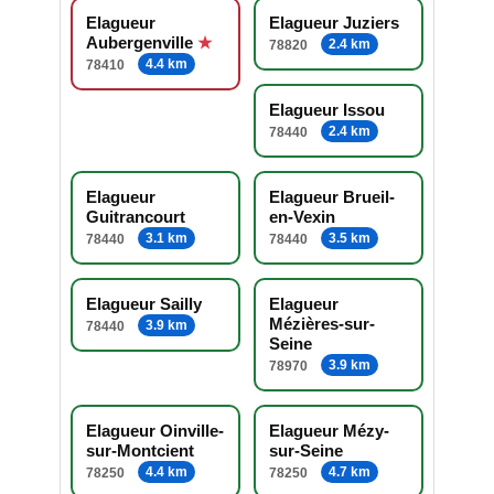
Elagueur
Elagueur Juziers
Aubergenville
2.4 km
78820
4.4 km
78410
Elagueur Issou
2.4 km
78440
Elagueur
Elagueur Brueil-
Guitrancourt
en-Vexin
3.1 km
3.5 km
78440
78440
Elagueur Sailly
Elagueur
Mézières-sur-
3.9 km
78440
Seine
3.9 km
78970
Elagueur Oinville-
Elagueur Mézy-
sur-Montcient
sur-Seine
4.4 km
4.7 km
78250
78250