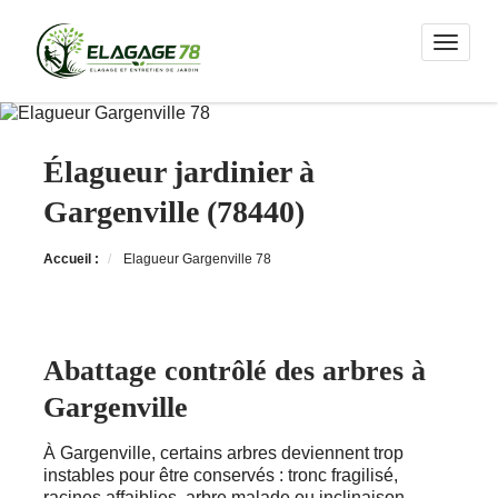
Toggle n
Élagueur jardinier à
Gargenville (78440)
Accueil :
Elagueur Gargenville 78
Abattage contrôlé des arbres à
Gargenville
À Gargenville, certains arbres deviennent trop
instables pour être conservés : tronc fragilisé,
racines affaiblies, arbre malade ou inclinaison