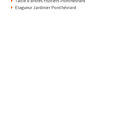
Taille d'arbres fruitiers Ponthévrard
Elagueur Jardinier Ponthévrard