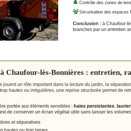
Contrôle des zones de tens
Sécurisation des espaces 
Conclusion :
à Chaufour-lè
branches par un entretien ar
 à Chaufour-lès-Bonnières : entretien, r
es jouent un rôle important dans la lecture du jardin, la séparati
trop hautes ou irrégulières, une reprise structurée permet de ret
ière portée aux éléments sensibles :
haies persistantes
,
laurier
if est de conserver un écran végétal utile sans laisser les volum
atives et séparatives
p hautes ou trop larges