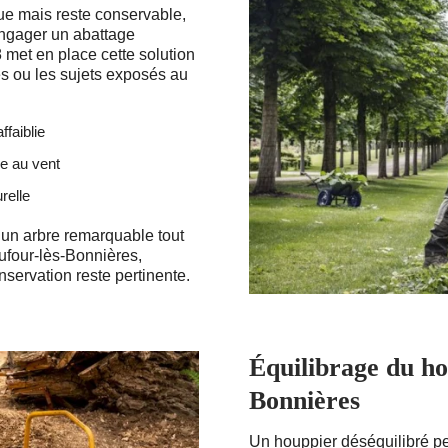
ue mais reste conservable,
engager un abattage
met en place cette solution
ues ou les sujets exposés au
faiblie
se au vent
relle
un arbre remarquable tout
ufour-lès-Bonnières,
nservation reste pertinente.
Équilibrage du ho
Bonnières
Un houppier déséquilibré pe