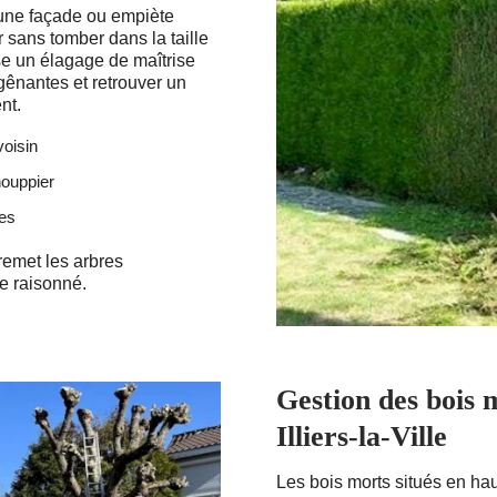
 une façade ou empiète
ir sans tomber dans la taille
ise un élagage de maîtrise
gênantes et retrouver un
nt.
voisin
houppier
res
 remet les arbres
e raisonné.
Gestion des bois 
Illiers-la-Ville
Les bois morts situés en hau