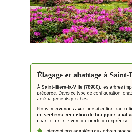
Élagage et abattage à Saint-Il
À
Saint-Illiers-la-Ville (78980)
, les arbres im
préparée. Dans ce type de configuration, chaqu
aménagements proches.
Nous intervenons avec une attention particul
en sections
,
réduction de houppier
,
abatta
chantier en intervention lourde ou imprécise.
Interventions adaptées aux arbres proche