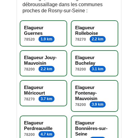
débroussaillage dans les communes
proches de Rosny-sur-Seine :
Elagueur
Elagueur
Guernes
Rolleboise
1.9 km
2.2 km
78520
78270
Elagueur Jouy-
Elagueur
Mauvoisin
Buchelay
2.2 km
3.1 km
78200
78200
Elagueur
Elagueur
Méricourt
Fontenay-
Mauvoisin
3.7 km
78270
3.9 km
78200
Elagueur
Elagueur
Perdreauville
Bonnières-sur-
Seine
4.7 km
78200