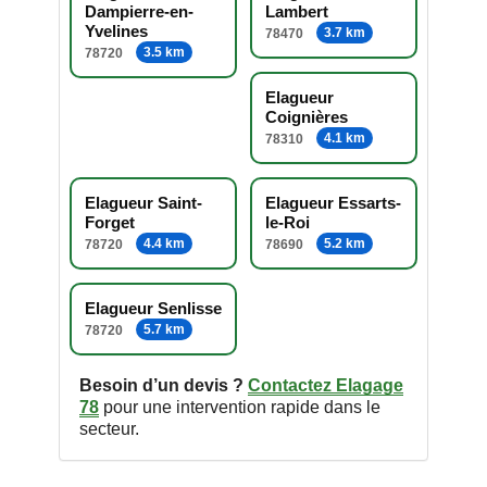
Dampierre-en-
Lambert
Yvelines
3.7 km
78470
3.5 km
78720
Elagueur
Coignières
4.1 km
78310
Elagueur Saint-
Elagueur Essarts-
Forget
le-Roi
4.4 km
5.2 km
78720
78690
Elagueur Senlisse
5.7 km
78720
Besoin d’un devis ?
Contactez Elagage
78
pour une intervention rapide dans le
secteur.