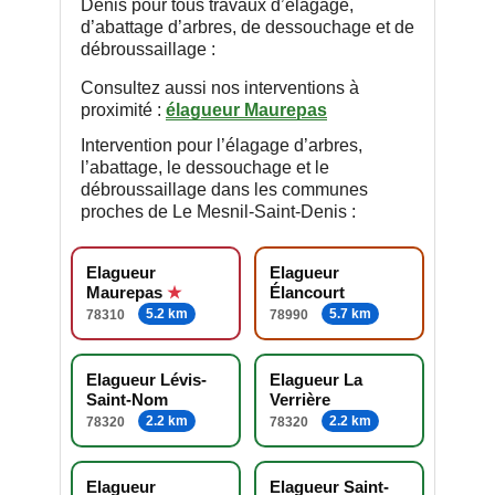
Denis pour tous travaux d’élagage,
d’abattage d’arbres, de dessouchage et de
débroussaillage :
Consultez aussi nos interventions à
proximité :
élagueur Maurepas
Intervention pour l’élagage d’arbres,
l’abattage, le dessouchage et le
débroussaillage dans les communes
proches de Le Mesnil-Saint-Denis :
Elagueur
Elagueur
Maurepas
Élancourt
5.2 km
5.7 km
78310
78990
Elagueur Lévis-
Elagueur La
Saint-Nom
Verrière
2.2 km
2.2 km
78320
78320
Elagueur
Elagueur Saint-