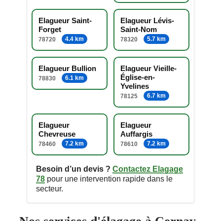
Elagueur Saint-
Elagueur Lévis-
Forget
Saint-Nom
4.4 km
5.7 km
78720
78320
Elagueur Bullion
Elagueur Vieille-
Église-en-
6.1 km
78830
Yvelines
6.7 km
78125
Elagueur
Elagueur
Chevreuse
Auffargis
7.2 km
7.2 km
78460
78610
Besoin d’un devis ?
Contactez Elagage
78
pour une intervention rapide dans le
secteur.